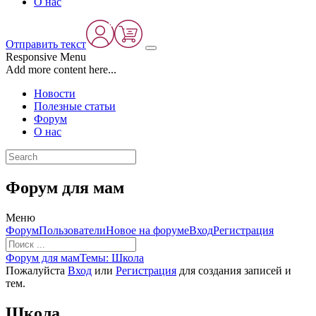
О нас
Отправить текст
Responsive Menu
Add more content here...
Новости
Полезные статьи
Форум
О нас
Форум для мам
Меню
Навигация
Форум
Пользователи
Новое на форуме
Вход
Регистрация
Форума
Форум
Форум для мам
Темы: Школа
breadcrumbs
Пожалуйста
Вход
или
Регистрация
для создания записей и
-
тем.
Вы
здесь:
Школа