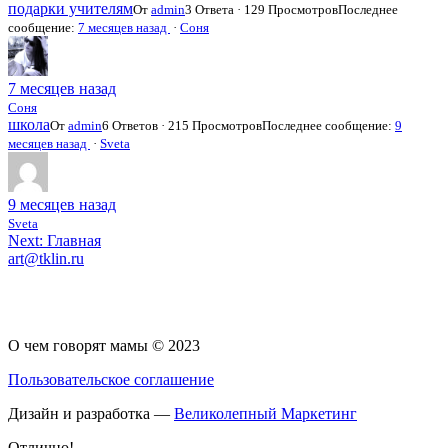
подарки учителям
От
admin
3 Ответа · 129 Просмотров
Последнее
сообщение:
7 месяцев назад
·
Соня
7 месяцев назад
Соня
школа
От
admin
6 Ответов · 215 Просмотров
Последнее сообщение:
9
месяцев назад
·
Sveta
9 месяцев назад
Sveta
Навигация
Next:
Главная
art@tklin.ru
по
записям
О чем говорят мамы © 2023
Пользовательское соглашение
Дизайн и разработка —
Великолепный Маркетинг
Отлично!