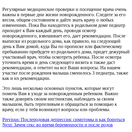
Регулярные медицинские проверки и посещение врача очень
важны в первые дни жизни новорожденного. Следите за его
весом, общим состоянием и дайте знать врачу о любых
изменениях. Пока Вы находитесь в родильном доме педиатр
приходит к Вам каждый день, проводя осмотр
новорожденного, взвешивает его, дает рекомендации. После
выписки из родильного дома, как правило, на следующий
день к Вам домой, куда Вы по прописке или фактическому
пребыванию прибудете из родильного дома, придет дежурный
участковый врач, чтобы осмотреть ребенка. После осмотра
уточнить время и день следующего визита и также даст
рекомендации, и ответит на все Ваши вопросы. На нашем
участке после рождения малыша сменилось 3 педиатра, также
как и их рекомендации.
Это лишь несколько основных пунктов, которые могут
помочь Вам в уходе за новорожденным ребенком. Важно
также доверять своим инстинктам, наблюдать за своим
малышом, быть терпеливым и обращаться за помощью к
врачу, если у тебя возникнут вопросы или проблемы.
Навигация
Previous:
Послеродовая депрессия: симптомы и как бороться
Next:
Зачем секс во время беременности и после родов
по