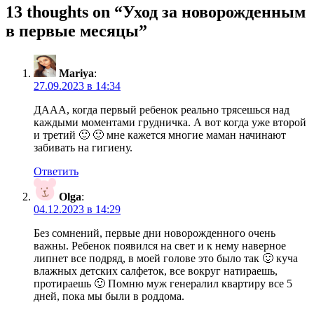
записям
13 thoughts on “
Уход за новорожденным
в первые месяцы
”
Mariya
:
27.09.2023 в 14:34
ДААА, когда первый ребенок реально трясешься над
каждыми моментами грудничка. А вот когда уже второй
и третий 🙂 🙂 мне кажется многие маман начинают
забивать на гигиену.
Ответить
Olga
:
04.12.2023 в 14:29
Без сомнений, первые дни новорожденного очень
важны. Ребенок появился на свет и к нему наверное
липнет все подряд, в моей голове это было так 🙂 куча
влажных детских салфеток, все вокруг натираешь,
протираешь 🙂 Помню муж генералил квартиру все 5
дней, пока мы были в роддома.