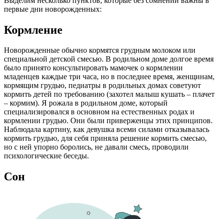
Выделим несколько пунктов, которые без сомнений важны в
первые дни новорожденных:
Кормление
Новорожденные обычно кормятся грудным молоком или
специальной детской смесью. В родильном доме долгое время
было принято консультировать мамочек о кормлении
младенцев каждые три часа, но в последнее время, женщинам,
кормящим грудью, педиатры в родильных домах советуют
кормить детей по требованию (захотел малыш кушать – плачет
– кормим). Я рожала в родильном доме, который
специализировался в основном на естественных родах и
кормлении грудью. Они были приверженцы этих принципов.
Наблюдала картину, как девушка всеми силами отказывалась
кормить грудью, для себя приняла решение кормить смесью,
но с ней упорно боролись, не давали смесь, проводили
психологические беседы.
Сон