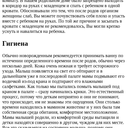
комнату. В нашем родильном доме было запрещено выходить
в коридор на руках с младенцем и спать с ребенком в одной
кровати. Обосновывали это тем, что после родов организм
женщины слаб, Вы можете почувствовать себя плохо и упасть
вместе с ребенком на руках. По той же причине и засыпать в
кровати с младенцем не рекомендовалось, Вы могли крепко
уснуть и навалиться на ребенка.
Гигиена
Обычно новорожденным рекомендуется принимать ванну по
истечении определенного времени после родов, обычно через
несколько дней. Кожа очень нежная и требует осторожного
ухода. Малыш появляется на свет его обтирают и в
дальнейшем уже в послеродовой палате мамы подмывают его
водичкой из-под крана и подтирают его влажными
салфетками. Как только мы пытались помыть малышей под
краном в палате – сразу начинались крики. Это естественный
процесс, потому что деткам неприятно и они не понимают,
что происходит, им не знакомы эти ощущения. Они столько
времени находились в мамином животике и у них была там
собственная среда обитания, комфортное местоположение.
Мамы малышей родили, из комфортной среды вытащили и
детки находятся совершенно в другом, чуждом для них месте.
Все это сказывается на состоянии малыша, поэтому они