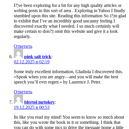
I?¦ve been exploring for a bit for any high quality articles or
weblog posts in this sort of area . Exploring in Yahoo I finally
stumbled upon this site. Reading this information So i?¦m glad
to exhibit that I’ve an incredibly good uncanny feeling I
discovered exactly what I needed. I so much certainly will
make certain to don?¦t omit this website and give it a look
regularly.
Ответить
pink salt trick
:
02.12.2025 в 02:19
Some truly excellent information, Gladiola I discovered this.
«Speak when you are angry—and you will make the best
speech you’ll ever regret.» by Laurence J. Peter.
Ответить
fdertol mrtokev
:
19.12.2025 в 00:53
Its like you read my mind! You seem to know so much about
this, like you wrote the book in it or something. I think that
you can do with some pics to drive the message home a little