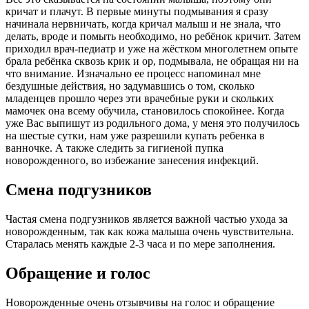
кричат и плачут. В первые минуты подмывания я сразу
начинала нервничать, когда кричал малыш и не знала, что
делать, вроде и помыть необходимо, но ребёнок кричит. Затем
приходил врач-педиатр и уже на жёстком многолетнем опыте
брала ребёнка сквозь крик и ор, подмывала, не обращая ни на
что внимание. Изначально ее процесс напоминал мне
бездушные действия, но задумавшись о том, сколько
младенцев прошло через эти врачебные руки и скольких
мамочек она всему обучила, становилось спокойнее. Когда
уже Вас выпишут из родильного дома, у меня это получилось
на шестые сутки, нам уже разрешили купать ребенка в
ванночке. А также следить за гигиеной пупка
новорожденного, во избежание занесения инфекций.
Смена подгузников
Частая смена подгузников является важной частью ухода за
новорожденным, так как кожа малыша очень чувствительна.
Старалась менять каждые 2-3 часа и по мере заполнения.
Обращение и голос
Новорожденные очень отзывчивы на голос и обращение