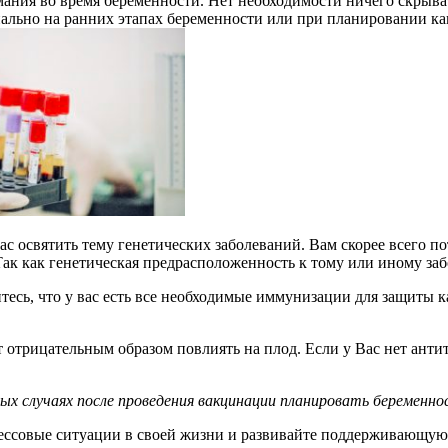
ания во время беременности. Нет необходимости ничего скрывать
нально на ранних этапах беременности или при планировании к
ас освятить тему генетических заболеваний. Вам скорее всего по
Так как генетическая предрасположенность к тому или иному за
есь, что у вас есть все необходимые иммунизации для защиты к
т отрицательным образом повлиять на плод. Если у Вас нет анти
ых случаях после проведения вакцинации планировать беременно
рессовые ситуации в своей жизни и развивайте поддерживающую 