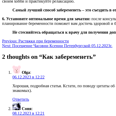
своим хобби и практикуйте релаксацию.
Самый лучший способ забеременеть – это съездить в о
6. Установите оптимальное время для зачатия:
после консуль
планирование беременности поможет вам достичь здоровой и б
Не стесняйтесь обращаться к врачу для получения доп
Навигация
Previous:
Растяжки при беременности
Next:
Посещение Часовни Ксении Петербургской 05.12.2023г.
по
записям
2 thoughts on “
Как забеременеть
”
Olga
:
06.12.2023 в 12:22
Хорошая, подробная статья. Кстати, по поводу цитаты об
знакомых).
Ответить
Соня
:
08.12.2023 в 12:21