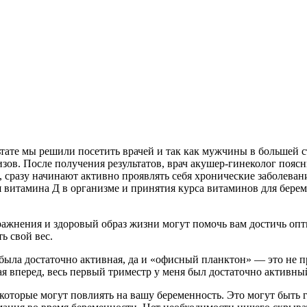
льтате мы решили посетить врачей и так как мужчины в большей с
изов. После получения результатов, врач акушер-гинеколог пояс
, сразу начинают активно проявлять себя хронические заболеван
витамина Д в организме и принятия курса витаминов для берем
ражнения и здоровый образ жизни могут помочь вам достичь опт
ь свой вес.
я была достаточно активная, да и «офисный планктон» — это не п
ая вперед, весь первый триместр у меня был достаточно активный
, которые могут повлиять на вашу беременность. Это могут быт