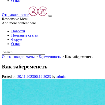
О нас
Отправить текст
Responsive Menu
Add more content here...
Новости
Полезные статьи
Форум
О нас
О чем говорят мамы
>
Беременность
>
Как забеременеть
Как забеременеть
Posted on
29.11.2023
06.12.2023
by
admin