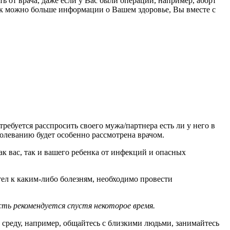
 от врача, даже если у Вас были операции, например, аборт
ак можно больше информации о Вашем здоровье, Вы вместе с
требуется расспросить своего мужа/партнера есть ли у него в
болеванию будет особенно рассмотрена врачом.
ак вас, так и вашего ребенка от инфекций и опасных
тел к каким-либо болезням, необходимо провести
сть рекомендуется спустя некоторое время.
среду, например, общайтесь с близкими людьми, занимайтесь