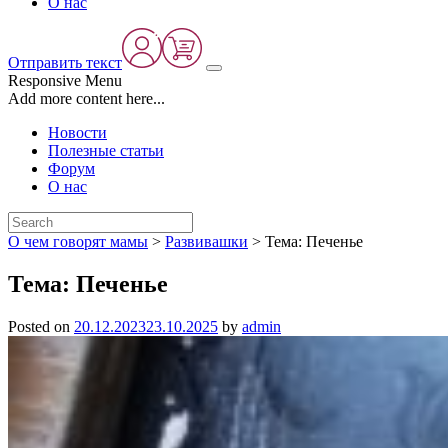
О нас
Отправить текст
Responsive Menu
Add more content here...
Новости
Полезные статьи
Форум
О нас
О чем говорят мамы
>
Развивашки
>
Тема: Печенье
Тема: Печенье
Posted on
20.12.2023
23.10.2025
by
admin