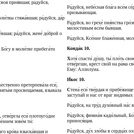
своя́ прия́вшая; ра́дуйся,
Ра́дуйся, небе́сная бла́га все́м с
призыва́ющая.
и́твы стяжа́вшая; ра́дуйся, да́р
Ра́дуйся, во грехе́ пия́нства гро
ми́лостивым все́м бы́вшая.
́вшая; ра́дуйся, жене́ до́брой о
Ра́дуйся, Ксе́ние блаже́нная, мо
Конда́к 10.
 к Бо́гу в моли́тве прибега́ти
Х
отя́ спасти́ ду́шу, ты́ пло́ть св
отве́ргши, кре́ст сво́й на ра́ма св
Ему́: Аллилу́иа.
И́кос 10.
́жественно претерпева́ла еси́,
С
тена́ еси́ тве́рдая и прибе́жище
Святы́м просвеща́емая, взыва́ла
заступа́й и на́с от вра́г ви́димы
Ра́дуйся, на тру́д духо́вный на́с 
Ра́дуйся, фимиа́м кади́льный, Бо́
, отве́ргла еси́ плотоуго́дие
принося́щая.
е́нием зове́м ти́:
Ра́дуйся, ду́х зло́бы в сердца́х 
наго кро́ва взыска́вшая и