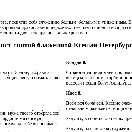
урге, посвятив себя служению бедным, больным и униженным. Е
низирована православной церковью, и ее память почитается рус
рженности для всех православных христиан.
ист святой блаженной Ксении Петербур
Конда́к 8.
я ма́ти Ксе́ние, избра́вшая
С
тра́нницей бездо́мней прошла́ ес
, чту́щия святу́ю па́мять твою́.
вели́цем терпе́нии ско́рби и пон
ра́дости пое́ши Бо́гу: Аллилу́иа.
И́кос 8.
В
се́м вся́ была́ еси́, Ксе́ние б
печа́льным ра́дование, ни́щим оде
нии му́жа твоего́ отве́ргла еси́
 и го́рдость жите́йскую,
Ра́дуйся, в го́рних, оби́телях пр
́с похвалы́, тебе́ возноси́мыя:
Ра́дуйся, благи́й о́браз служе́ни