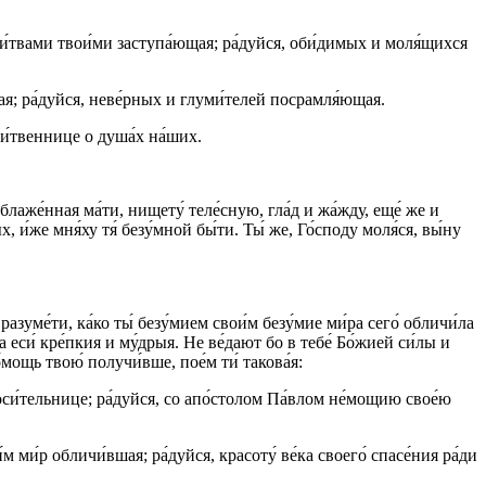
и́твами твои́ми заступа́ющая; ра́дуйся, оби́димых и моля́щихся
я; ра́дуйся, неве́рных и глуми́телей посрамля́ющая.
ли́твеннице о душа́х на́ших.
 блаже́нная ма́ти, нищету́ теле́сную, гла́д и жа́жду, еще́ же и
 и́же мня́ху тя́ безу́мной бы́ти. Ты́ же, Го́споду моля́ся, вы́ну
азуме́ти, ка́ко ты́ безу́мием свои́м безу́мие ми́ра сего́ обличи́ла
 еси́ кре́пкия и му́дрыя. Не ве́дают бо в тебе́ Бо́жией си́лы и
мощь твою́ получи́вше, пое́м ти́ такова́я:
оси́тельнице; ра́дуйся, со апо́столом Па́влом не́мощию свое́ю
 ми́р обличи́вшая; ра́дуйся, красоту́ ве́ка своего́ спасе́ния ра́ди