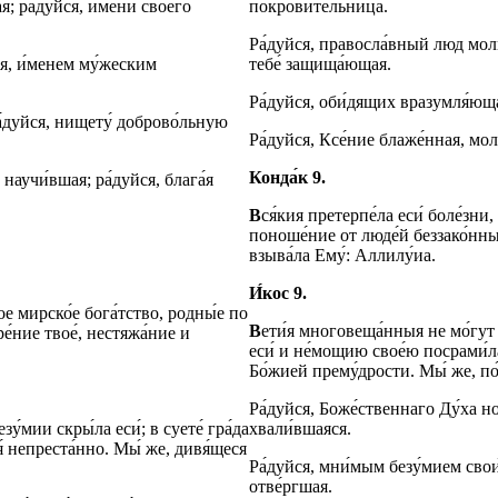
; ра́дуйся, и́мени своего́
покрови́тельница.
Ра́дуйся, правосла́вный люд мол
йся, и́менем му́жеским
тебе́ защища́ющая.
Ра́дуйся, оби́дящих вразумля́юща
ра́дуйся, нищету́ доброво́льную
Ра́дуйся, Ксе́ние блаже́нная, мо
Конда́к 9.
 научи́вшая; ра́дуйся, блага́я
В
ся́кия претерпе́ла еси́ боле́зни,
поноше́ние от люде́й беззако́нных,
взыва́ла Ему́: Аллилу́иа.
И́кос 9.
́кое мирско́е бога́тство, родны́е по
В
ети́я многовеща́нныя не мо́гут р
ре́ние твое́, нестяжа́ние и
еси́ и не́мощию свое́ю посрами́ла
Бо́жией прему́дрости. Мы́ же, по́
Ра́дуйся, Боже́ственнаго Ду́ха н
зу́мии скры́ла еси́; в суете́ гра́да
хвали́вшаяся.
я́ непреста́нно. Мы́ же, дивя́щеся
Ра́дуйся, мни́мым безу́мием свои́м
отве́ргшая.