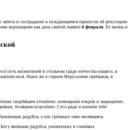
е забота и сострадание к нуждающимся принесли ей репутацию
скими верующими как день святой памяти
6 февраля
. Ее жизнь и
гской
и́ пу́ть жи́знитвое́й в сто́льном гра́де оте́чества на́шего, в
оше́ния неся́. Ны́не же в го́рнем Иерусали́ме пребыва́я, в
лаже́нная: скорбя́щим утеше́ние, немощны́м покро́в и защище́ние,
я́ние, боля́щим исцеле́ние. Сего́ ра́ди и вопие́м тебе́:
ебыва́ющая; ра́дуйся, о на́с гре́шных та́мо моля́щаяся.
я Бо́гу яви́вшая; ра́дуйся, уни́женных и гони́мых