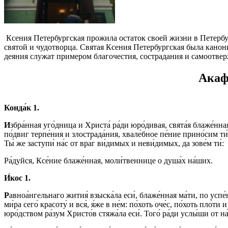
Ксения Петербургская прожила остаток своей жизни в Петерб
святой и чудотворца. Святая Ксения Петербургская была кано
деяния служат примером благочестия, сострадания и самоотве
Акаф
Конда́к 1.
И
збра́нная уго́дница и Христа́ ра́ди юро́дивая, свята́я блаже́нна
по́двиг терпе́ния и злострада́ния, хвале́бное пе́ние прино́сим ти́
Ты́ же заступи́ на́с от вра́г ви́димых и неви́димых, да зове́м ти́:
Ра́дуйся, Ксе́ние блаже́нная, моли́твеннице о душа́х на́ших.
И́кос 1.
Р
авноа́нгельнаго жития́ взыска́ла еси́, блаже́нная ма́ти, по успе́
ми́ра сего́ красоту́ и вся́, я́же в не́м: по́хоть оче́с, по́хоть пло́ти
юро́дством ра́зум Христо́в стяжа́ла еси́. Того́ ра́ди услы́ши от на