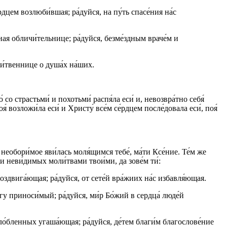
е́рдцем возлюби́вшая; ра́дуйся, на пу́ть спасе́ния на́с
́зная обличи́тельнице; ра́дуйся, безме́здным враче́м и
ли́твеннице о душа́х на́ших.
ою́ со страстьми́ и похотьми́ распя́ла еси́ и, невозвра́тно себя́
оя́ возложи́ла еси́ и Христу́ все́м се́рдцем после́довала еси́, поя́
 необори́мое яви́лась моля́щимся тебе́, ма́ти Ксе́ние. Те́м же
х и неви́димых моли́твами твои́ми, да зове́м ти́:
воздвига́ющая; ра́дуйся, от сете́й вра́жиих на́с избавля́ющая.
гу приноси́мый; ра́дуйся, ми́р Бо́жий в сердца́ люде́й
озло́бленных угаша́ющая; ра́дуйся, де́тем благи́м благослове́ние