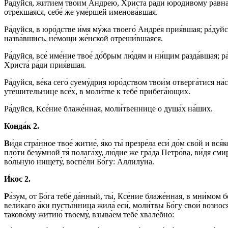
Ра́дуйся, житие́м твои́м Андре́ю, Христа́ ра́ди юро́дивому ра́вная
отре́кшаяся, себе́ же уме́ршей именова́вшая.
Ра́дуйся, в юро́дстве и́мя му́жа твоего́ Андре́я прия́вшая; ра́ду
назва́вшись, не́мощи же́нской отреши́вшаяся.
Ра́дуйся, все́ име́ние твое́ до́брым лю́дям и ни́щим разда́вшая; 
Христа́ ра́ди прия́вшая.
Ра́дуйся, ве́ка сего́ суему́дрия юро́дством твои́м отверга́тися на́с
уте́шительнице все́х, в моли́тве к тебе́ прибега́ющих.
Ра́дуйся, Ксе́ние блаже́нная, моли́твеннице о душа́х на́ших.
Конда́к 2.
В
и́дя стра́нное твое́ житие́, я́ко ты́ презре́ла еси́ до́м сво́й и вся
пло́ти безу́мной тя́ полага́ху, лю́дие же гра́да Петро́ва, ви́дя сми
во́льную нищету́, воспе́ли Бо́гу: Аллилу́иа.
И́кос 2.
Р
а́зум, от Бо́га тебе́ да́нный, ты́, Ксе́ние блаже́нная, в мни́мом бе
вели́каго а́ки пусты́нница жила́ еси́, моли́твы Бо́гу свои́ вознос
таково́му житию́ твоему́, взыва́ем тебе́ хвале́бно: