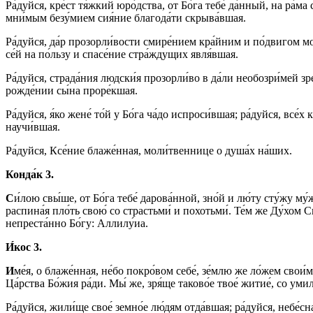
Ра́дуйся, кре́ст тя́жкий юро́дства, от Бо́га тебе́ да́нный, на ра́ма 
мни́мым безу́мием сия́ние благода́ти скрыва́вшая.
Ра́дуйся, да́р прозорли́вости смире́нием кра́йним и по́двигом мол
се́й на по́льзу и спасе́ние стра́ждущих явля́вшая.
Ра́дуйся, страда́ния людски́я прозорли́во в да́ли необозри́мей зре
рожде́нии сы́на проре́кшая.
Ра́дуйся, я́ко жене́ то́й у Бо́га ча́до испроси́вшая; ра́дуйся, все́х
научи́вшая.
Ра́дуйся, Ксе́ние блаже́нная, моли́твеннице о душа́х на́ших.
Конда́к 3.
С
и́лою свы́ше, от Бо́га тебе́ дарова́нной, зно́й и лю́ту сту́жу му
распина́я пло́ть свою́ со страстьми́ и похотьми́. Те́м же Ду́хом 
непреста́нно Бо́гу: Аллилу́иа.
И́кос 3.
И
ме́я, о блаже́нная, не́бо покро́вом себе́, зе́млю же ло́жем свои́м
Ца́рства Бо́жия ра́ди. Мы́ же, зря́ще таково́е твое́ житие́, со умил
Ра́дуйся, жили́ще свое́ земно́е лю́дям отда́вшая; ра́дуйся, небе́с