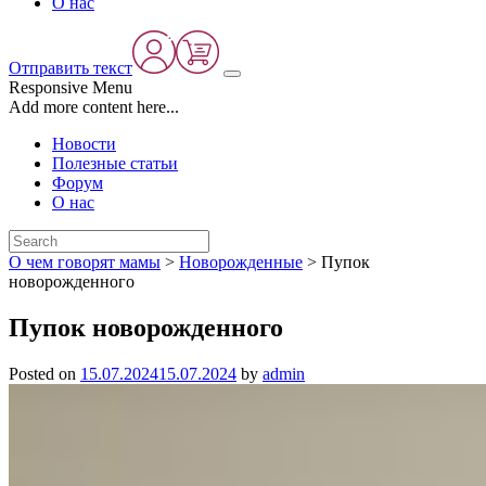
О нас
Отправить текст
Responsive Menu
Add more content here...
Новости
Полезные статьи
Форум
О нас
О чем говорят мамы
>
Новорожденные
>
Пупок
новорожденного
Пупок новорожденного
Posted on
15.07.2024
15.07.2024
by
admin