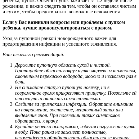
ребенка, пупок. Обычно пупок заживает за 1-2 недели после
рождения, и важно следить за тем, чтобы он оставался чистым
и сухим, чтобы предотвратить возможные осложнения.
Если у Вас возникли вопросы или проблемы с пупком
ребенка, лучше проконсультироваться с врачом.
Уход за пупочной ранкой новорожденного важен для
предотвращения инфекции и успешного заживления.
Вот несколько рекомендаций:
Держите пупочную область сухой и чистой.
Протирайте область вокруг пупка марлевым тампоном,
смоченным перекисью водорода, можно и несколько раз в
день.
Не снимайте старую пупочную повязку, но в
современное время прикрепляют прищепку. Позвольте ей
отсохнуть и отпасть самостоятельно.
Следите за признаками инфекции. Обратите внимание
на покраснение, воспаление, неприятный запах или
выделение гноя. При появлении таких симптомов
обратитесь к врачу.
Купайте ребенка осторожно, избегая погружения пупка
в воду. Пока ранка не заживет полностью,
рекомендуется обрабатывать область после купания