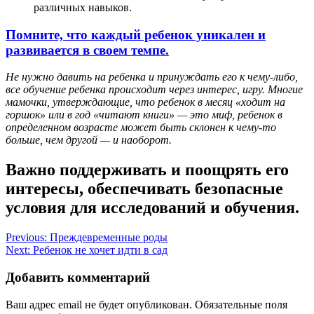
различных навыков.
Помните, что каждый ребенок уникален и
развивается в своем темпе.
Не нужно давить на ребенка и принуждать его к чему-либо,
все обучение ребенка происходит через интерес, игру. Многие
мамочки, утверждающие, что ребенок в месяц «ходит на
горшок» или в год «читают книги» — это миф, ребенок в
определенном возрасте может быть склонен к чему-то
больше, чем другой — и наоборот.
Важно поддерживать и поощрять его
интересы, обеспечивать безопасные
условия для исследований и обучения.
Навигация
Previous:
Преждевременные роды
Next:
Ребенок не хочет идти в сад
по
записям
Добавить комментарий
Ваш адрес email не будет опубликован.
Обязательные поля