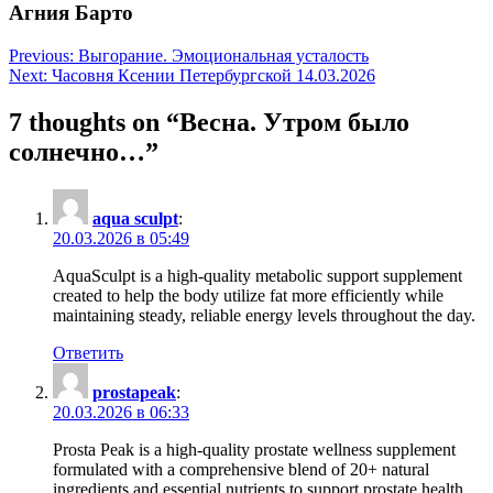
Агния Барто
Навигация
Previous:
Выгорание. Эмоциональная усталость
Next:
Часовня Ксении Петербургской 14.03.2026
по
записям
7 thoughts on “
Весна. Утром было
солнечно…
”
aqua sculpt
:
20.03.2026 в 05:49
AquaSculpt is a high-quality metabolic support supplement
created to help the body utilize fat more efficiently while
maintaining steady, reliable energy levels throughout the day.
Ответить
prostapeak
:
20.03.2026 в 06:33
Prosta Peak is a high-quality prostate wellness supplement
formulated with a comprehensive blend of 20+ natural
ingredients and essential nutrients to support prostate health