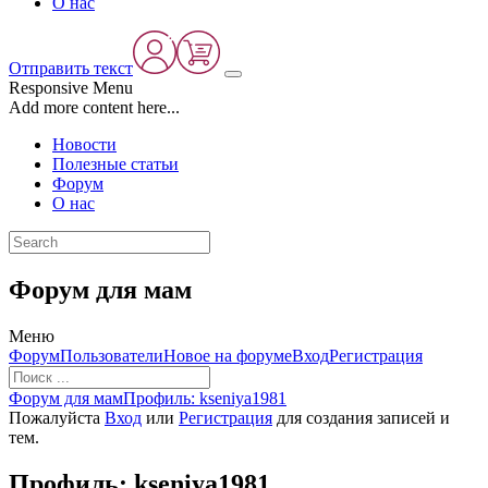
О нас
Отправить текст
Responsive Menu
Add more content here...
Новости
Полезные статьи
Форум
О нас
Форум для мам
Меню
Навигация
Форум
Пользователи
Новое на форуме
Вход
Регистрация
Форума
Форум
Форум для мам
Профиль: kseniya1981
breadcrumbs
Пожалуйста
Вход
или
Регистрация
для создания записей и
-
тем.
Вы
здесь:
Профиль: kseniya1981