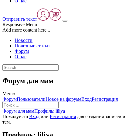
О нас
Отправить текст
Responsive Menu
Add more content here...
Новости
Полезные статьи
Форум
О нас
Форум для мам
Меню
Навигация
Форум
Пользователи
Новое на форуме
Вход
Регистрация
Форума
Форум
Форум для мам
Профиль: liliya
breadcrumbs
Пожалуйста
Вход
или
Регистрация
для создания записей и
-
тем.
Вы
здесь:
Профиль: liliya