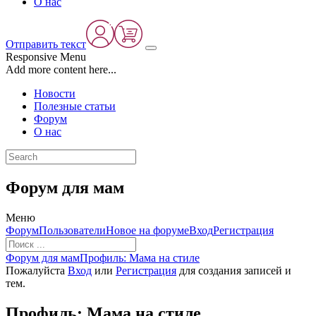
О нас
Отправить текст
Responsive Menu
Add more content here...
Новости
Полезные статьи
Форум
О нас
Форум для мам
Меню
Навигация
Форум
Пользователи
Новое на форуме
Вход
Регистрация
Форума
Форум
Форум для мам
Профиль: Мама на стиле
breadcrumbs
Пожалуйста
Вход
или
Регистрация
для создания записей и
-
тем.
Вы
здесь:
Профиль: Мама на стиле