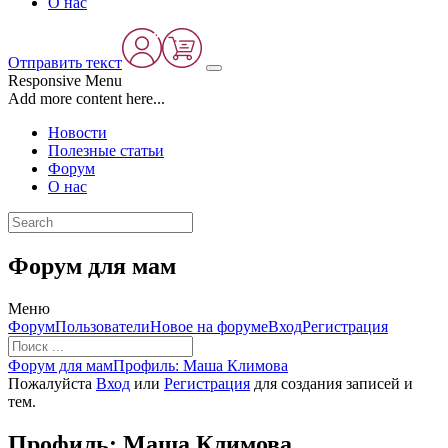
О нас
Отправить текст
Responsive Menu
Add more content here...
Новости
Полезные статьи
Форум
О нас
Форум для мам
Меню
Навигация
Форум
Пользователи
Новое на форуме
Вход
Регистрация
Форума
Форум
Форум для мам
Профиль: Маша Климова
breadcrumbs
Пожалуйста
Вход
или
Регистрация
для создания записей и
-
тем.
Вы
здесь:
Профиль: Маша Климова