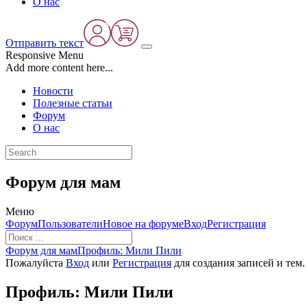
О нас
Отправить текст
Responsive Menu
Add more content here...
Новости
Полезные статьи
Форум
О нас
Форум для мам
Меню
Навигация
Форум
Пользователи
Новое на форуме
Вход
Регистрация
Форума
Форум
Форум для мам
Профиль: Мили Пили
breadcrumbs
Пожалуйста
Вход
или
Регистрация
для создания записей и тем.
-
Вы
Профиль: Мили Пили
здесь: