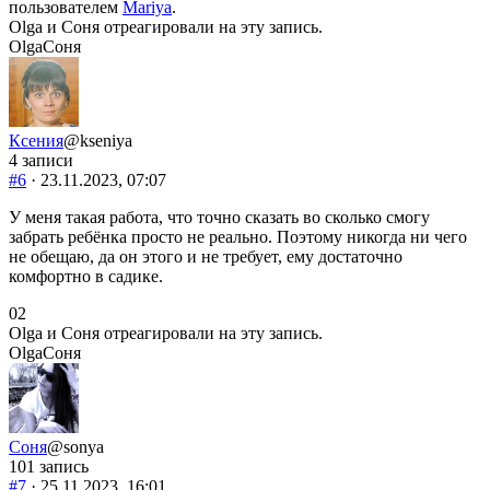
палец
палец
пользователем
Mariya
.
вниз.
вверх.
Olga и Соня отреагировали на эту запись.
Olga
Соня
Ксения
@kseniya
4 записи
#6
· 23.11.2023, 07:07
У меня такая работа, что точно сказать во сколько смогу
забрать ребёнка просто не реально. Поэтому никогда ни чего
не обещаю, да он этого и не требует, ему достаточно
комфортно в садике.
Голосуйте
Голосуйте
0
2
-
-
Olga и Соня отреагировали на эту запись.
палец
палец
Olga
Соня
вниз.
вверх.
Соня
@sonya
101 запись
#7
· 25.11.2023, 16:01