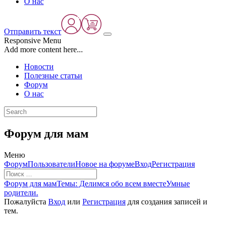
О нас
Отправить текст
Responsive Menu
Add more content here...
Новости
Полезные статьи
Форум
О нас
Форум для мам
Меню
Навигация
Форум
Пользователи
Новое на форуме
Вход
Регистрация
Форума
Форум
Форум для мам
Темы: Делимся обо всем вместе
Умные
breadcrumbs
родители.
-
Пожалуйста
Вход
или
Регистрация
для создания записей и
Вы
тем.
здесь: