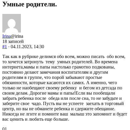
Умные родители.
Irina
@irina
18 записей
#1
· 04.11.2023, 14:30
Так как в рубрике делимся обо всем, можно писать обо всем,
то хочется затронуть тему умных родителей. Во времена
интернета,мамы и папы настолько грамотно подкованы,
постоянно делают замечания воспитателям и другим
родителям в группе, что порой забывают простые
обязанности, которые касаются их самих. А именно, чего
только не наобещают своему ребенку и бегом из детсада по
своим делам. Дорогие мамы и папы!Если вы пообещали
забрать ребенка после обеда или после сна, то не забудьте и
заберите свое чадо. Пусть вы не успеете заехать в торговый
центр, но вы не обманете ребенка и сдержите обещание.
Никогда не лгите и помните ваш малыш это запомнит и будет
вас ценить и любить еще больше.
Голосуйте
Голосуйте
0
1