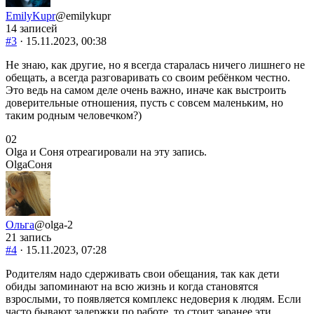
EmilyKupr
@emilykupr
14 записей
#3
· 15.11.2023, 00:38
Не знаю, как другие, но я всегда старалась ничего лишнего не
обещать, а всегда разговаривать со своим ребёнком честно.
Это ведь на самом деле очень важно, иначе как выстроить
доверительные отношения, пусть с совсем маленьким, но
таким родным человечком?)
Голосуйте
Голосуйте
0
2
-
-
Olga и Соня отреагировали на эту запись.
палец
палец
Olga
Соня
вниз.
вверх.
Ольга
@olga-2
21 запись
#4
· 15.11.2023, 07:28
Родителям надо сдерживать свои обещания, так как дети
обиды запоминают на всю жизнь и когда становятся
взрослыми, то появляется комплекс недоверия к людям. Если
часто бывают задержки по работе, то стоит заранее эти