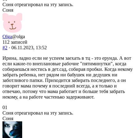
-
-
Соня отреагировал на эту запись.
палец
палец
Соня
вниз.
вверх.
Olga
@olga
112 записей
#2
· 06.11.2023, 13:52
Ирина, ладно если не успеем заехать в тц - это ерунда. А вот
если какие-то внеплановые рабочие "пятиминутки", когда
собираешься нестись в дет.сад, собирая пробки. Когда некому
забрать ребенка, нет рядом ни бабушек ни дедушек ни
заботливого папки. Приходится забирать последнего, а он
говорит мама почему я последний всегда, а я только и
отвечаю, потому что мама работает и больше тебя забрать
некому, а на работе частенько задерживают.
Голосуйте
Голосуйте
0
1
-
-
Соня отреагировал на эту запись.
палец
палец
Соня
вниз.
вверх.