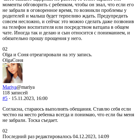
моменты обговорить с ребенком, чтобы он знал, что если его
не забрали в оговоренное время, то возникли проблемы у
родителей и малыш будет терпеливо ждать. Предупредить
совсем несложно, и сейчас это можно сделать даже позвонив
на телефон воспитателя или посредством ватцапа в общем
чате. Иногда так и делаю и сын относится с пониманием, и
обязательно прошу прощения у него.
Голосуйте
Голосуйте
0
2
-
-
Olga и Соня отреагировали на эту запись.
палец
палец
Olga
Соня
вниз.
вверх.
Mariya
@mariya
118 записей
#5
· 15.11.2023, 16:00
Согласна, стараюсь выполнять обещания. Ставлю себя если
честно на место ребенка всегда и понимаю, что если бы меня
не забрали. Тоска съедает.
Голосуйте
Голосуйте
0
2
-
-
Последний раз редактировалось 04.12.2023, 14:09