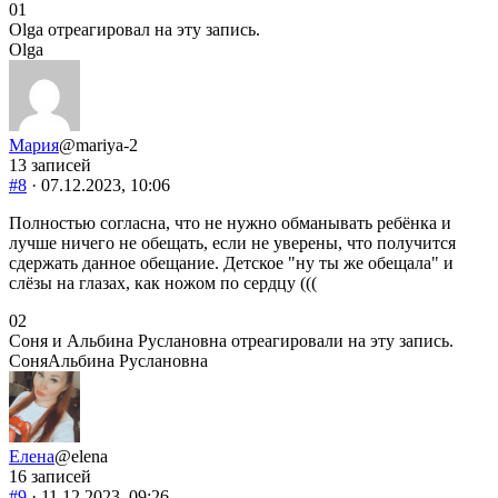
Голосуйте
Голосуйте
0
1
-
-
Olga отреагировал на эту запись.
палец
палец
Olga
вниз.
вверх.
Мария
@mariya-2
13 записей
#8
· 07.12.2023, 10:06
Полностью согласна, что не нужно обманывать ребёнка и
лучше ничего не обещать, если не уверены, что получится
сдержать данное обещание. Детское "ну ты же обещала" и
слёзы на глазах, как ножом по сердцу (((
Голосуйте
Голосуйте
0
2
-
-
Соня и Альбина Руслановна отреагировали на эту запись.
палец
палец
Соня
Альбина Руслановна
вниз.
вверх.
Елена
@elena
16 записей
#9
· 11.12.2023, 09:26