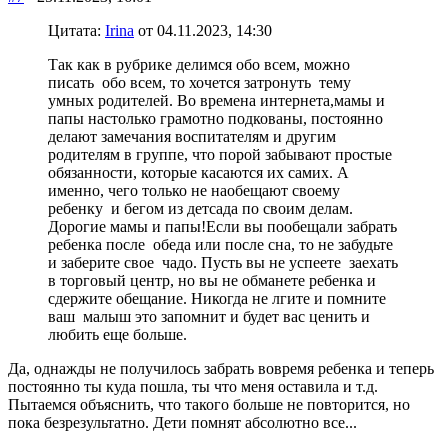
Цитата:
Irina
от 04.11.2023, 14:30
Так как в рубрике делимся обо всем, можно
писать обо всем, то хочется затронуть тему
умных родителей. Во времена интернета,мамы и
папы настолько грамотно подкованы, постоянно
делают замечания воспитателям и другим
родителям в группе, что порой забывают простые
обязанности, которые касаются их самих. А
именно, чего только не наобещают своему
ребенку и бегом из детсада по своим делам.
Дорогие мамы и папы!Если вы пообещали забрать
ребенка после обеда или после сна, то не забудьте
и заберите свое чадо. Пусть вы не успеете заехать
в торговый центр, но вы не обманете ребенка и
сдержите обещание. Никогда не лгите и помните
ваш малыш это запомнит и будет вас ценить и
любить еще больше.
Да, однажды не получилось забрать вовремя ребенка и теперь
постоянно ты куда пошла, ты что меня оставила и т.д.
Пытаемся объяснить, что такого больше не повторится, но
пока безрезультатно. Дети помнят абсолютно все...