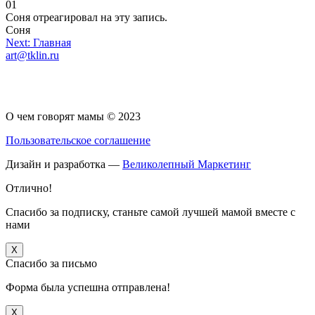
Голосуйте
Голосуйте
0
1
-
-
Соня отреагировал на эту запись.
палец
палец
Соня
вниз.
Навигация
вверх.
Next:
Главная
art@tklin.ru
по
записям
О чем говорят мамы © 2023
Пользовательское соглашение
Дизайн и разработка —
Великолепный Маркетинг
Отлично!
Спасибо за подписку, станьте самой лучшей мамой вместе с
нами
X
Спасибо за письмо
Форма была успешна отправлена!
X