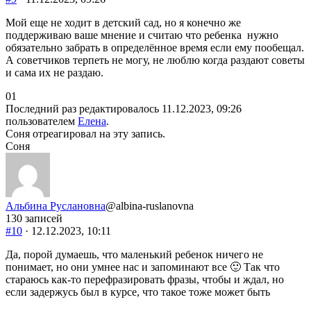
Мой еще не ходит в детский сад, но я конечно же
поддерживаю ваше мнение и считаю что ребенка нужно
обязательно забрать в определённое время если ему пообещал.
А советчиков терпеть не могу, не люблю когда раздают советы
и сама их не раздаю.
Голосуйте
Голосуйте
0
1
-
-
Последний раз редактировалось 11.12.2023, 09:26
палец
палец
пользователем
Елена
.
вниз.
вверх.
Соня отреагировал на эту запись.
Соня
Альбина Руслановна
@albina-ruslanovna
130 записей
#10
· 12.12.2023, 10:11
Да, порой думаешь, что маленький ребенок ничего не
понимает, но они умнее нас и запоминают все 🙂 Так что
стараюсь как-то перефразировать фразы, чтобы и ждал, но
если задержусь был в курсе, что такое тоже может быть