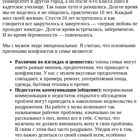
университет в другой город, а он после 9-го класса ушел в
кадетское училище. Так наши пути и разошлись. Долгое время
мы не виделись и не общались, практически 10 лет. Каждый
жил своей жизнью. Спустя 10 лет встретились и как
говорится все закрутилось и завертелось — «первая любовь не
проходит никогда». Долгое время встречались, забеременели.
И во время беременности — повенчались.
Мы с мужем люди эмоциональные. Я считаю, что основными
причинами конфликтов в семье являются:
Различия во взглядах и ценностях:
члены семьи могут
иметь разные мнения, предпочтения, что приводит к
конфликтам. У нас с мужем вкусовые предпочтения
совпадают, к примеру, ремонт, употребляемая пища,
одежда, бытовая техника и прочее.
Недостаток коммуникации (общение):
неправильная
коммуникация и недостаток открытого обсуждения
проблем могут приводить к накоплению недовольства и
раздражения. На работе у мужа возникают так
называемые рабочие проблемы, изначально он не
рассказывал о них, копил все в себе. Считал, что
мужчина не должен вмешивать жену в свои проблемы.
В связи с этим был часто раздражен. Убедив его в том,
что важно делиться со своей семьей всем, особенно