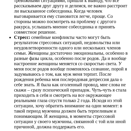
тревожными ситуациями, пришли к выводу, что все
рассказываем друг другу и делимся, не важно расстроит
ли высказанное собеседника. Когда человек
выговаривается ему становится легче, проще. Со
стороны можно посмотреть на проблему с другого
ракурса, услышать мнение собеседника и принять
совместное решение.
Стресс:
семейные конфликты часто могут быть
результатом стрессовых ситуаций, недовольства или
неудовлетворенности одного или нескольких членов
семьи. Женщины достаточно эмоциональны, особенно в
разные фазы цикла, особенно после родов. Да и вообще
настроение женщины меняется со скоростью света. У
меня после родов вообще поменялось сознание, порой я
задумываюсь о том, как муж меня терпит. После
рождения ребенка моя послеродовая депрессия дала о
себе знать. Я была как оголенный провод, мне слова не
скажи – сразу психический припадок. Чуть-чуть я стала
приходить в себя и смотреть на все окружающее
реальными глаза спустя только 2 года. Исходя из этой
ситуации, хочу обратить внимание на один момент: в
такой период мужчина должен быть терпеливым и
понимающим. И женщина, в моменты стрессовой
ситуации у своего мужчины, связанной с той или иной
причиной, должна поддержать его.