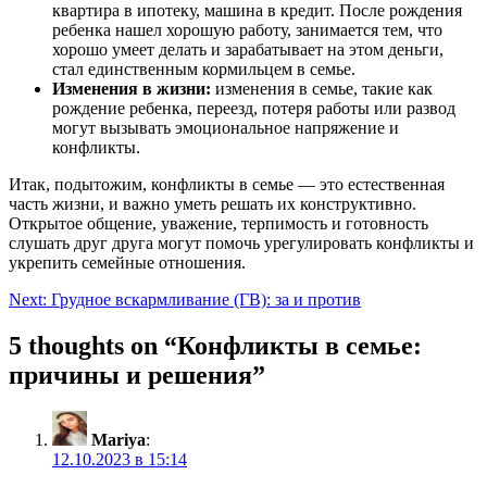
квартира в ипотеку, машина в кредит. После рождения
ребенка нашел хорошую работу, занимается тем, что
хорошо умеет делать и зарабатывает на этом деньги,
стал единственным кормильцем в семье.
Изменения в жизни:
изменения в семье, такие как
рождение ребенка, переезд, потеря работы или развод
могут вызывать эмоциональное напряжение и
конфликты.
Итак, подытожим, конфликты в семье — это естественная
часть жизни, и важно уметь решать их конструктивно.
Открытое общение, уважение, терпимость и готовность
слушать друг друга могут помочь урегулировать конфликты и
укрепить семейные отношения.
Навигация
Next:
Грудное вскармливание (ГВ): за и против
по
5 thoughts on “
Конфликты в семье:
записям
причины и решения
”
Mariya
:
12.10.2023 в 15:14