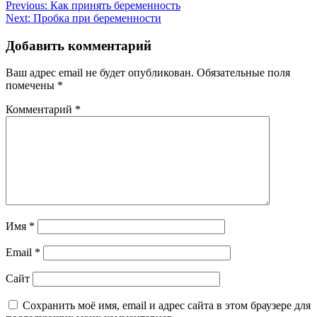
Навигация
Previous:
Как принять беременность
Next:
Пробка при беременности
по
записям
Добавить комментарий
Ваш адрес email не будет опубликован.
Обязательные поля
помечены
*
Комментарий
*
Имя
*
Email
*
Сайт
Сохранить моё имя, email и адрес сайта в этом браузере для