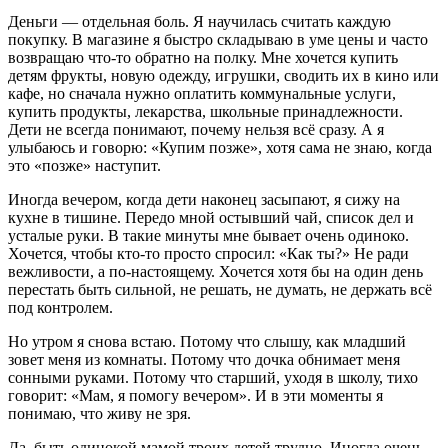
Деньги — отдельная боль. Я научилась считать каждую
покупку. В магазине я быстро складываю в уме цены и часто
возвращаю что-то обратно на полку. Мне хочется купить
детям фрукты, новую одежду, игрушки, сводить их в кино или
кафе, но сначала нужно оплатить коммунальные услуги,
купить продукты, лекарства, школьные принадлежности.
Дети не всегда понимают, почему нельзя всё сразу. А я
улыбаюсь и говорю: «Купим позже», хотя сама не знаю, когда
это «позже» наступит.
Иногда вечером, когда дети наконец засыпают, я сижу на
кухне в тишине. Передо мной остывший чай, список дел и
усталые руки. В такие минуты мне бывает очень одиноко.
Хочется, чтобы кто-то просто спросил: «Как ты?» Не ради
вежливости, а по-настоящему. Хочется хотя бы на один день
перестать быть сильной, не решать, не думать, не держать всё
под контролем.
Но утром я снова встаю. Потому что слышу, как младший
зовет меня из комнаты. Потому что дочка обнимает меня
сонными руками. Потому что старший, уходя в школу, тихо
говорит: «Мам, я помогу вечером». И в эти моменты я
понимаю, что живу не зря.
Да, быть одинокой мамой троих детей трудно. Иногда очень