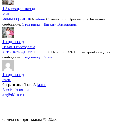
12 месяцев назад
Milf
мамы героини
От
admin
3 Ответа · 260 Просмотров
Последнее
сообщение:
1 год назад
·
Наталья Викторовна
1 год назад
Наталья Викторовна
кето. кето-диета
От
admin
6 Ответов · 326 Просмотров
Последнее
сообщение:
1 год назад
·
Sveta
1 год назад
Sveta
Страница 1 из 2
Далее
Навигация
Next:
Главная
art@tklin.ru
по
записям
О чем говорят мамы © 2023