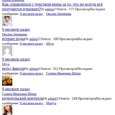
Как справляться с чувством вины за то, что не всегда всё
получается идеально?
От
admin
3 Ответа · 171 Просмотр
Последнее
сообщение:
9 месяцев назад
·
Оксана Зинминко
9 месяцев назад
Оксана Зинминко
вторые роды
От
admin
3 Ответа · 189 Просмотров
Последнее
сообщение:
9 месяцев назад
·
liliya
9 месяцев назад
liliya
резус фактор
От
admin
4 Ответа · 312 Просмотров
Последнее
сообщение:
9 месяцев назад
·
Галина Ивановна Шпиц
9 месяцев назад
Галина Ивановна Шпиц
родительский контроль
От
admin
3 Ответа · 248 Просмотров
Последнее
сообщение:
9 месяцев назад
·
Mariya