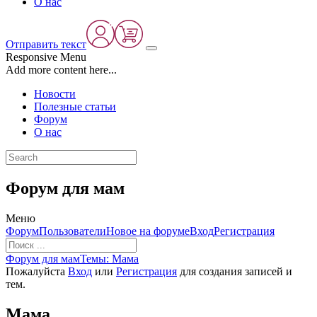
О нас
Отправить текст
Responsive Menu
Add more content here...
Новости
Полезные статьи
Форум
О нас
Форум для мам
Меню
Навигация
Форум
Пользователи
Новое на форуме
Вход
Регистрация
Форума
Форум
Форум для мам
Темы: Мама
breadcrumbs
Пожалуйста
Вход
или
Регистрация
для создания записей и
-
тем.
Вы
здесь:
Мама