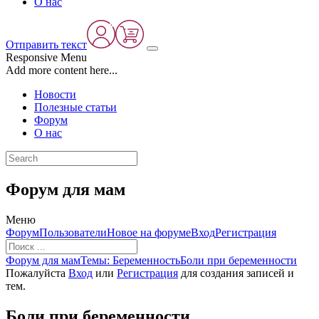
О нас
Отправить текст
Responsive Menu
Add more content here...
Новости
Полезные статьи
Форум
О нас
Форум для мам
Меню
Навигация
Форум
Пользователи
Новое на форуме
Вход
Регистрация
Форума
Форум
Форум для мам
Темы: Беременность
Боли при беременности
breadcrumbs
Пожалуйста
Вход
или
Регистрация
для создания записей и
-
тем.
Вы
здесь:
Боли при беременности