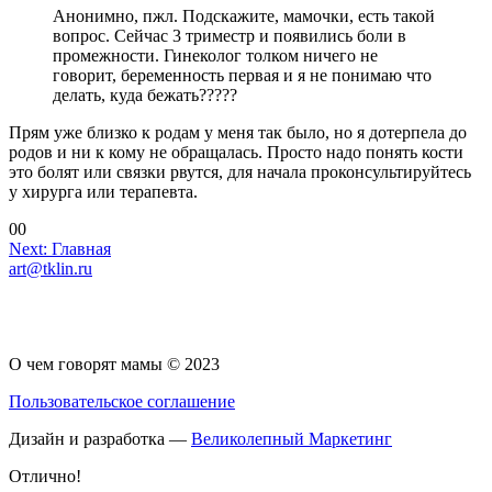
Анонимно, пжл. Подскажите, мамочки, есть такой
вопрос. Сейчас 3 триместр и появились боли в
промежности. Гинеколог толком ничего не
говорит, беременность первая и я не понимаю что
делать, куда бежать?????
Прям уже близко к родам у меня так было, но я дотерпела до
родов и ни к кому не обращалась. Просто надо понять кости
это болят или связки рвутся, для начала проконсультируйтесь
у хирурга или терапевта.
Голосуйте
Голосуйте
0
0
-
Навигация
-
Next:
Главная
палец
палец
art@tklin.ru
по
вниз.
вверх.
записям
О чем говорят мамы © 2023
Пользовательское соглашение
Дизайн и разработка —
Великолепный Маркетинг
Отлично!