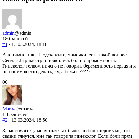
admin
@admin
180 записей
#1
· 13.03.2024, 18:18
Анонимно, пжл. Подскажите, мамочки, есть такой вопрос.
Сейчас 3 триместр и появились боли в промежности.
Гинеколог толком ничего не говорит, беременность первая и я
не понимаю что делать, куда бежать?????
Голосуйте
Голосуйте
0
0
-
-
палец
палец
вниз.
вверх.
Mariya
@mariya
118 записей
#2
· 13.03.2024, 18:50
Здравствуйте, у меня тоже так было, но боли терпимые, это
связки тянутся, мне так говорила гинеколог. Если боли прям