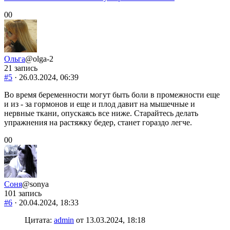
Голосуйте
Голосуйте
0
0
-
-
палец
палец
вниз.
вверх.
Ольга
@olga-2
21 запись
#5
· 26.03.2024, 06:39
Во время беременности могут быть боли в промежности еще
и из - за гормонов и еще и плод давит на мышечные и
нервные ткани, опускаясь все ниже. Старайтесь делать
упражнения на растяжку бедер, станет гораздо легче.
Голосуйте
Голосуйте
0
0
-
-
палец
палец
вниз.
вверх.
Соня
@sonya
101 запись
#6
· 20.04.2024, 18:33
Цитата:
admin
от 13.03.2024, 18:18