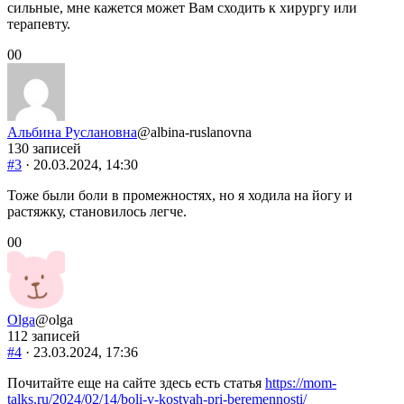
сильные, мне кажется может Вам сходить к хирургу или
терапевту.
Голосуйте
Голосуйте
0
0
-
-
палец
палец
вниз.
вверх.
Альбина Руслановна
@albina-ruslanovna
130 записей
#3
· 20.03.2024, 14:30
Тоже были боли в промежностях, но я ходила на йогу и
растяжку, становилось легче.
Голосуйте
Голосуйте
0
0
-
-
палец
палец
вниз.
вверх.
Olga
@olga
112 записей
#4
· 23.03.2024, 17:36
Почитайте еще на сайте здесь есть статья
https://mom-
talks.ru/2024/02/14/boli-v-kostyah-pri-beremennosti/