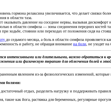
овень гормона релаксина увеличивается, что делает связки бо
ия в области таза.
 оказывать давление на соседние нервы, вызывая дискомфорт и 
болью в области симфиза — зоны соединения передних костей таз
и при ходьбе, стоянии или переходах от положения сидя на стоящ
боту
до седьмого месяца, а боль в области симфиза проявляется к
еменность и работу, не обращая внимание
на боли
, не уходят н
ятся интенсивными или длительными, важно обратиться к вр
ажнения или физическую терапию для облегчения болей в это
траненным явлением из-за физиологических изменений, которые
ими болями:
ь достаточный отдых, разделить нагрузку и поддерживать правил
, такие как йога, растяжка для беременных, регулярные прогу