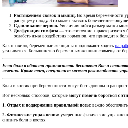
Растяжением связок и мышц.
Во время беременности ур
растущему плоду. Это может вызвать болезненные ощущен
Сдавливание нервов.
Увеличившийся размер матки может
Дисфункция симфиза
— это состояние характеризуется 
ослабеть из-за воздействия гормонов, что приводит к бол
Как правило, беременные женщины продолжают ходить
на ра
усиливаться. Большинство беременных женщин совмещают бер
Если боли в области промежности беспокоят Вас и станов
лечения. Кроме того, специалист может рекомендовать упр
Боли в костях при беременности могут быть довольно распрос
Вот несколько способов, которые
могут помочь бороться с эт
1. Отдых и поддержание правильной позы
: важно обеспечит
2. Физические упражнения:
умеренные физические упражнения
снизить боли в костях.