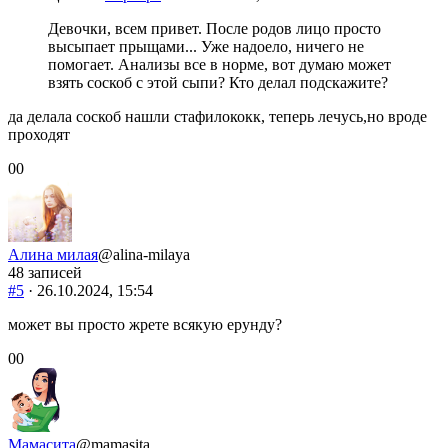
Девочки, всем привет. После родов лицо просто
высыпает прыщами... Уже надоело, ничего не
помогает. Анализы все в норме, вот думаю может
взять соскоб с этой сыпи? Кто делал подскажите?
да делала соскоб нашли стафилококк, теперь лечусь,но вроде
проходят
Голосуйте
Голосуйте
0
0
-
-
палец
палец
вниз.
вверх.
Алина милая
@alina-milaya
48 записей
#5
· 26.10.2024, 15:54
может вы просто жрете всякую ерунду?
Голосуйте
Голосуйте
0
0
-
-
палец
палец
вниз.
вверх.
Мамасита
@mamasita