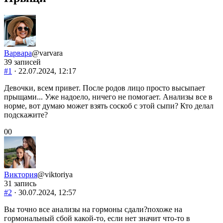
Варвара
@varvara
39 записей
#1
· 22.07.2024, 12:17
Девочки, всем привет. После родов лицо просто высыпает
прыщами... Уже надоело, ничего не помогает. Анализы все в
норме, вот думаю может взять соскоб с этой сыпи? Кто делал
подскажите?
Голосуйте
Голосуйте
0
0
-
-
палец
палец
вниз.
вверх.
Виктория
@viktoriya
31 запись
#2
· 30.07.2024, 12:57
Вы точно все анализы на гормоны сдали?похоже на
гормональный сбой какой-то, если нет значит что-то в