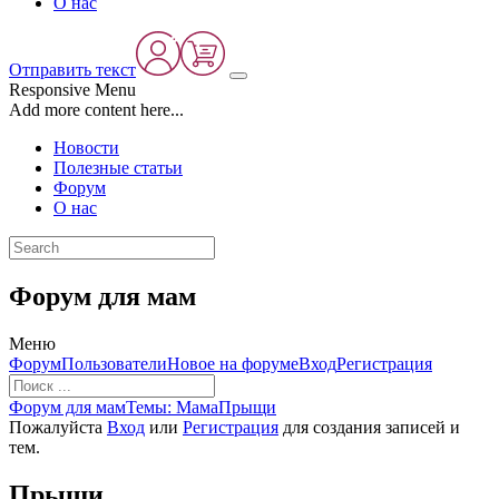
О нас
Отправить текст
Responsive Menu
Add more content here...
Новости
Полезные статьи
Форум
О нас
Форум для мам
Меню
Навигация
Форум
Пользователи
Новое на форуме
Вход
Регистрация
Форума
Форум
Форум для мам
Темы: Мама
Прыщи
breadcrumbs
Пожалуйста
Вход
или
Регистрация
для создания записей и
-
тем.
Вы
здесь:
Прыщи