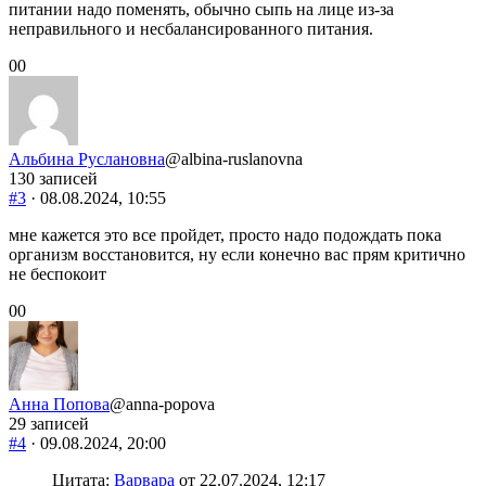
питании надо поменять, обычно сыпь на лице из-за
неправильного и несбалансированного питания.
Голосуйте
Голосуйте
0
0
-
-
палец
палец
вниз.
вверх.
Альбина Руслановна
@albina-ruslanovna
130 записей
#3
· 08.08.2024, 10:55
мне кажется это все пройдет, просто надо подождать пока
организм восстановится, ну если конечно вас прям критично
не беспокоит
Голосуйте
Голосуйте
0
0
-
-
палец
палец
вниз.
вверх.
Анна Попова
@anna-popova
29 записей
#4
· 09.08.2024, 20:00
Цитата:
Варвара
от 22.07.2024, 12:17