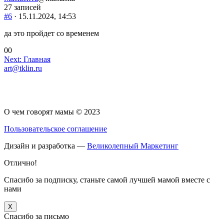
27 записей
#6
· 15.11.2024, 14:53
да это пройдет со временем
Голосуйте
Голосуйте
0
0
-
Навигация
-
Next:
Главная
палец
палец
art@tklin.ru
по
вниз.
вверх.
записям
О чем говорят мамы © 2023
Пользовательское соглашение
Дизайн и разработка —
Великолепный Маркетинг
Отлично!
Спасибо за подписку, станьте самой лучшей мамой вместе с
нами
X
Спасибо за письмо